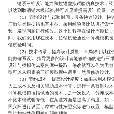
锚系三维设计能力和拉锚虚拟试验仿真技术，经过
以达到取消锚木模试验,并可以显著提高设计质量、
（1）节约设计与试验时间，具备快速设计、快速
厂做法是根据锚系基本型、采用经验类比法进行设计
验，发现问题进行修改。这个过程存在设计周期长，
间。我们采用现在技术，拉锚试验通过计算机模拟技
锚试验时间。
（2）技术传承，提高设计质量：不局限于以往仅
能做锚系设计,指导更多的设计者能够准确的进行三
设计与模拟仿真案例库中提取，修改就可以作为类似
型可以从积累的三维模型库中调用，然后修改设计。
（3）节约成本、提高设计精度：如果采用木模设
人工成本以及相关辅助成本计算，进行一条首制船木模
计算机模拟拉锚试验的技术，是一次投入，分摊成本
不比木模试验降低，在某些方面是提高了精度。如：
照实际进行设置；摩擦特性按照实际进行设置；模型按
型结构特性作用被削弱的现象。