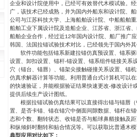
企业和设计院使用中，已经可有效替代木模试验。经
广，该技术已经成熟，并为国内外船东和设计院、船
公司与江苏科技大学、上海船舶设计院、中船船舶重
船舶工业下属设计院及造船企业、江苏省、浙江省、
船舶企业合作，经过近12年国内设计院、船厂推广
韩国、法国拉锚试验技术对比，已经领先于国内外其
软件功能包括锚系新建拉锚仿真预设置、锚系驱
设置、卸扣设置、锚杆-锚设置、锚系组件链接关系设
穴（锚台、锚唇）、锚架尖接触碰撞关系设置、锚机
仿真求解器计算等功能。利用普通台式计算机可以在
的快速验证，并能根据验证结果快速更改-修改设计
提供后续生产设计图纸。
根据拉锚试验仿真结果可以直接得出锚与锚唇（
置、是否卡锚、锚在锚穴中侧面间隙数据、锚杆在锚
态和个数、翻转状态、收锚是否与船球鼻艏接触及距
和纵倾斜时翻转和贴合情况等。可以获取比普通木模
典型应用对比如下：